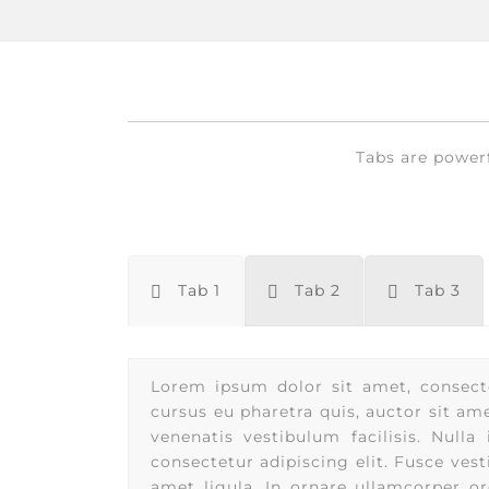
Tabs are powerf
Tab 1
Tab 2
Tab 3
Lorem ipsum dolor sit amet, consecte
cursus eu pharetra quis, auctor sit amet
venenatis vestibulum facilisis. Null
consectetur adipiscing elit. Fusce ves
amet ligula. In ornare ullamcorper orc