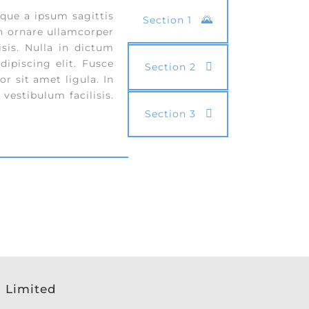
que a ipsum sagittis
Section 1
In ornare ullamcorper
isis. Nulla in dictum
ipiscing elit. Fusce
Section 2
r sit amet ligula. In
 vestibulum facilisis.
Section 3
s Limited