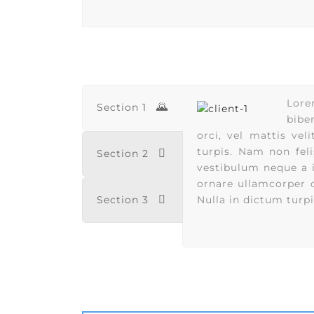
Lore
Section 1
bibe
orci, vel mattis vel
turpis. Nam non feli
Section 2
vestibulum neque a i
ornare ullamcorper or
Section 3
Nulla in dictum turpi