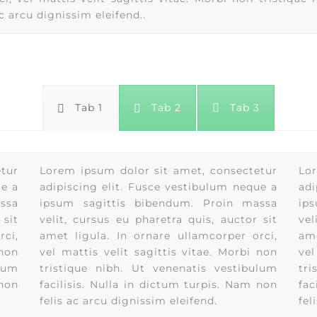
c arcu dignissim eleifend..
Tab 1
Tab 2
Tab 3
etur
Lorem ipsum dolor sit amet, consectetur
Lor
ue a
adipiscing elit. Fusce vestibulum neque a
adi
ssa
ipsum sagittis bibendum. Proin massa
ip
 sit
velit, cursus eu pharetra quis, auctor sit
vel
rci,
amet ligula. In ornare ullamcorper orci,
ame
 non
vel mattis velit sagittis vitae. Morbi non
vel
ulum
tristique nibh. Ut venenatis vestibulum
tri
 non
facilisis. Nulla in dictum turpis. Nam non
fac
felis ac arcu dignissim eleifend.
fel