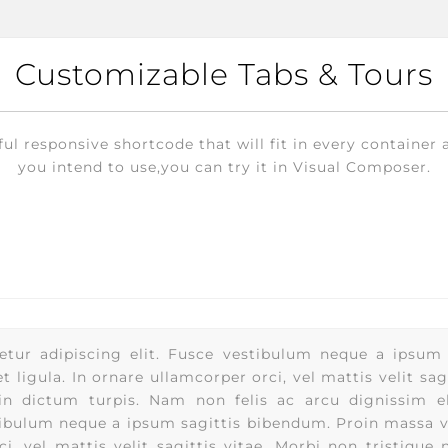
Customizable Tabs & Tours
ul responsive shortcode that will fit in every container
you intend to use,you can try it in Visual Composer.
tur adipiscing elit. Fusce vestibulum neque a ipsum 
 ligula. In ornare ullamcorper orci, vel mattis velit sag
a in dictum turpis. Nam non felis ac arcu dignissim 
tibulum neque a ipsum sagittis bibendum. Proin massa vel
i, vel mattis velit sagittis vitae. Morbi non tristique n