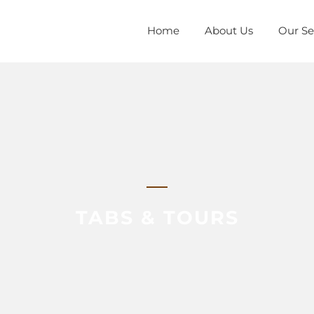
Home
About Us
Our Se
TABS & TOURS