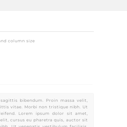
 and column size
sagittis bibendum. Proin massa velit,
ittis vitae. Morbi non tristique nibh. Ut
eleifend. Lorem ipsum dolor sit amet,
it, cursus eu pharetra quis, auctor sit
ibh. Ut venenatis vestibulum facilisis.